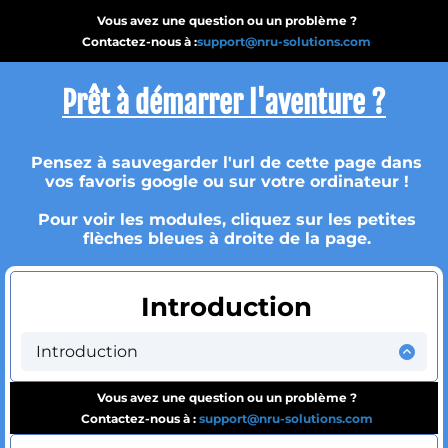
Vous avez une question ou un problème ?
Contactez-nous à :
support@nru-solutions.com
Prêt à démarrer l'aventure ?
Pensez à sauvegarder l'url de cette page dans
vos favoris google ou sur votre ordinateur !
Pour voir les modules, cliquez sur les petites
flèches bleues à droite de la page.
Introduction
Introduction
Bonjour et encore une fois félicitations pour votre achat !
Vous avez une question ou un problème ?
Votre demande a été prise en compte et votre accès a été
activé.
Contactez-nous à :
support@nru-solutions.com
Il ne vous reste plus qu’à suivre la formation ET appliquer la