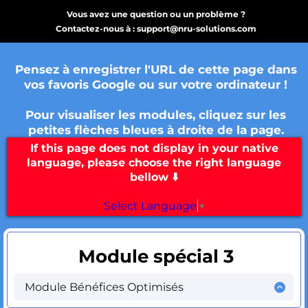
Vous avez une question ou un problème ?
Contactez-nous à : support@nru-solutions.com
Pensez à enregistrer l'URL de cette page dans
vos favoris Google ou sur votre ordinateur !
Pour visualiser les modules, cliquez sur les
petites flèches bleues à droite de la page.
If this page does not display in your native
language, please choose the right language
bellow ⬇️
Select Language
▼
Module spécial 3
Module Bénéfices Optimisés
Optimiser vos résultats pour augmenter vos