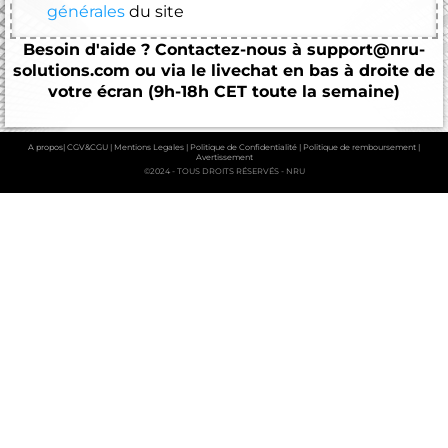
générales
du site
Besoin d'aide ? Contactez-nous à support@nru-
solutions.com ou via le livechat en bas à droite de
votre écran (9h-18h CET toute la semaine)
A propos
|
CGV&CGU
|
Mentions Legales
|
Politique de Confidentialité
|
Politique de remboursement
|
Avertissement
©2024 - TOUS DROITS RÉSERVÉS - NRU