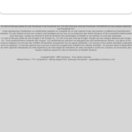
Ce site ne fait pas partie du site Facebook ni de Facebook Inc. Ce site n’est pas créé par Facebook. FACEBOOK est une marque déposée
par Facebook, Inc.
Toute reproduction, distribution ou modification partielle ou complète de ce site internet et des documents s’y afférant est formellement
interdite. Ce site internet et tout son contenu sont protégés par les lois sur la protection des droits d’auteurs et de la propriété intellectuelle
pour tout pays. L’auteur se réserve le droit de réclamer des dommages et intérêts si ces termes ne sont pas respectés.
Ce site ne fait pas partie du site Google ni de Google Inc. Ce site n'est pas créé par Google. Google est une marque déposée par Google,
Inc. Tout investissement comporte des risques. Les performances passées ne préjugent pas des performances futures. Les gains et les
revenus indiqués ne sont que des chiffres d'inspiration uniquement sur vos gains potentiels. Les succès et les autres exemples employés
sont non typiques. Il n'est pas garanti pour ceux qui suivent les programmes d'obtenir les mêmes résultats : ils peuvent varier et dépendent
de votre capacité individuelle, de votre expérience, de votre degré de motivation, de votre assiduité à suivre les conseils, de l'économie, des
risques imprévus quand on créé un business, et d'autres facteurs.
Copyright 2024 - NRU Solutions - Tous droits réservés.
Refund Policy
-
FTC Compliance
-
Billing Support link
-
Earnings Disclaimer
-
support@nru-solutions.com